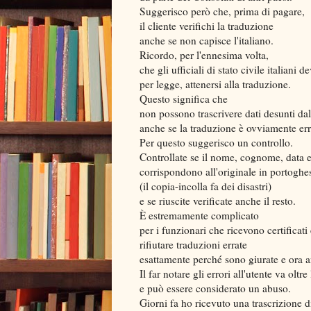
Suggerisco però che, prima di pagare,
il cliente verifichi la traduzione
anche se non capisce l'italiano.
Ricordo, per l'ennesima volta,
che gli ufficiali di stato civile italiani d
per legge, attenersi alla traduzione.
Questo significa che
non possono trascrivere dati desunti dal
anche se la traduzione è ovviamente err
Per questo suggerisco un controllo.
Controllate se il nome, cognome, data e
corrispondono all'originale in portoghe
(il copia-incolla fa dei disastri)
e se riuscite verificate anche il resto.
È estremamente complicato
per i funzionari che ricevono certificati
rifiutare traduzioni errate
esattamente perché sono giurate e ora a
Il far notare gli errori all'utente va olt
e può essere considerato un abuso.
Giorni fa ho ricevuto una trascrizione di