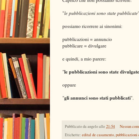
Capisco che non possiamo scrivere:
"
le pubblicazioni sono state pubblicate
possiamo ricorrere ai sinonimi:
pubblicazioni = annuncio
pubblicare = divulgare
e quindi, a mio parere:
le pubblicazioni sono state divulgat
"
oppure
gli annunci sono stati pubblicati
"
".
Pubblicato da
angelo
alle
21:54
Nessun co
Etichette:
edital de casamento
,
pubblicazioni