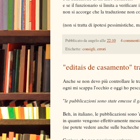
e se il funzionario si limita a verificare i
non si accorge che la traduzione non c
(non si tratta di ipotesi pessimistiche, 
Pubblicato da
angelo
alle
22:10
4 commenti
Etichette:
consigli
,
errori
"editais de casamento" t
Anche se non devo più controllare le tr
ogni mi scappa l'occhio e oggi ho pesca
"
le pubblicazioni sono state emesse il 
Beh, in italiano, le pubblicazioni sono '
in quanto vengono effettivamente mess
(ne potete vedere anche sulle bacheche a