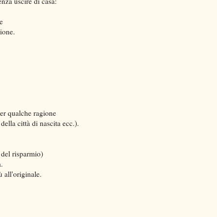
enza uscire di casa:
ne
zione.
er qualche ragione
lla città di nascita ecc.).
 del risparmio)
.
all'originale.