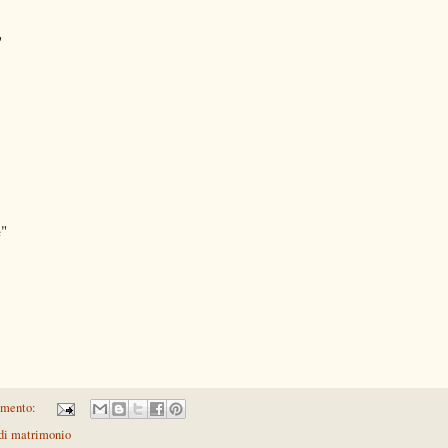
"
e
"
mmento:
 di matrimonio