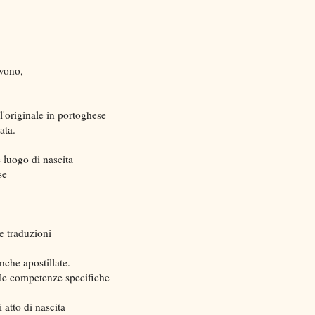
evono,
l'originale in portoghese
ata.
 luogo di nascita
se
 e traduzioni
nche apostillate.
re le competenze specifiche
 atto di nascita