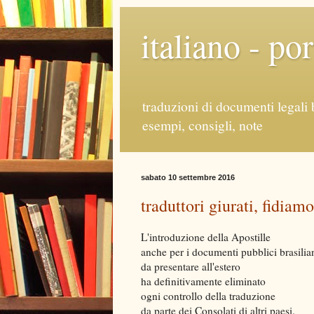
italiano - po
traduzioni di documenti legali 
esempi, consigli, note
sabato 10 settembre 2016
traduttori giurati, fidiam
L'introduzione della Apostille
anche per i documenti pubblici brasilia
da presentare all'estero
ha definitivamente eliminato
ogni controllo della traduzione
da parte dei Consolati di altri paesi.