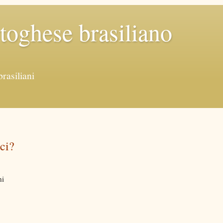
rtoghese brasiliano
brasiliani
oci?
ni