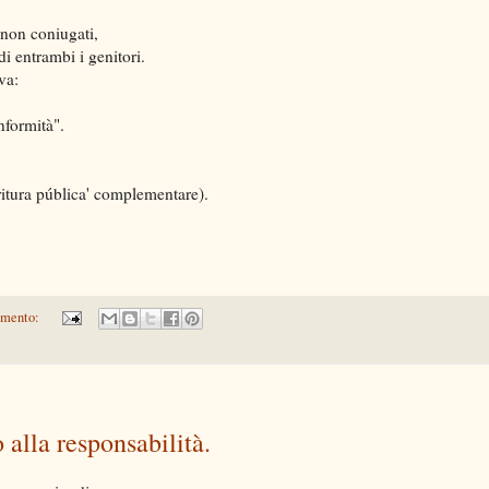
i non coniugati,
i entrambi i genitori.
va:
nformità".
ritura pública' complementare).
mmento:
 alla responsabilità.