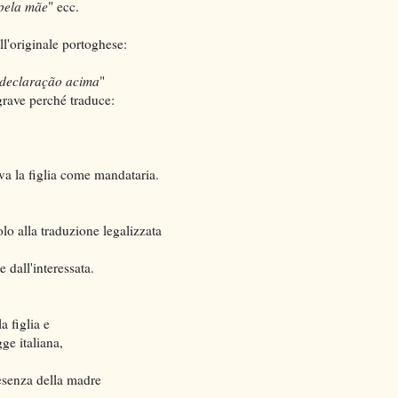
pela mãe
" ecc.
ll'originale portoghese:
 declaração acima
"
grave perché traduce:
a la figlia come mandataria.
solo alla traduzione legalizzata
 dall'interessata.
 figlia e
gge italiana,
esenza della madre