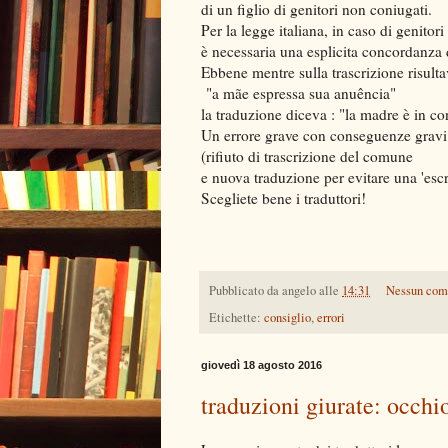
di un figlio di genitori non coniugati.
Per la legge italiana, in caso di genitor
è necessaria una esplicita concordanza d
Ebbene mentre sulla trascrizione risulta
"a mãe espressa sua anuência"
la traduzione diceva : "la madre è in co
Un errore grave con conseguenze gravi
(rifiuto di trascrizione del comune
e nuova traduzione per evitare una 'esc
Scegliete bene i traduttori!
Pubblicato da
angelo
alle
14:31
Nessun co
Etichette:
consiglio
,
errori
giovedì 18 agosto 2016
traduzioni giurate: occhio