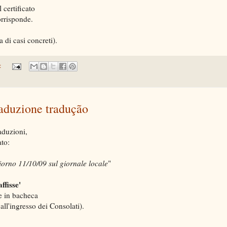
l certificato
orrisponde.
ma di casi concreti).
:
raduzione tradução
aduzioni,
to:
giorno 11/10/09 sul giornale locale
"
affisse'
e in bacheca
ll'ingresso dei Consolati).