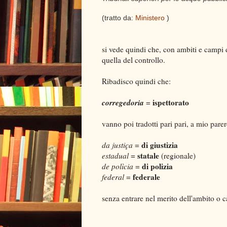
(tratto da:
Ministero
)
si vede quindi che, con ambiti e campi di
quella del controllo.
Ribadisco quindi che:
corregedoria
ispettorato
=
vanno poi tradotti pari pari, a mio parer
di giustizia
da justiça
=
statale
estadual
=
(regionale)
di polizia
de polìcia
=
federale
federal
=
senza entrare nel merito dell'ambito o 