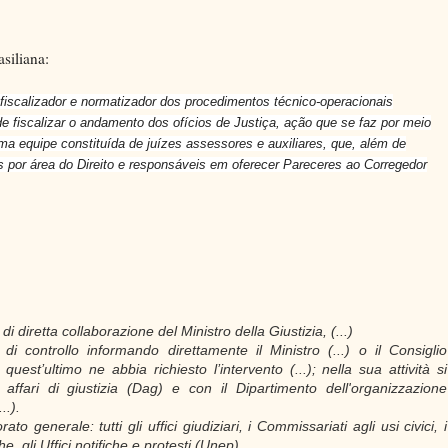
asiliana:
fiscalizador e normatizador dos procedimentos técnico-operacionais
e fiscalizar o andamento dos ofícios de Justiça, ação que se faz por meio
uma equipe constituída de juízes assessores e auxiliares, que, além de
s por área do Direito e responsáveis em oferecer Pareceres ao Corregedor
di diretta collaborazione del Ministro della Giustizia, (...)
di controllo informando direttamente il Ministro (...) o il Consiglio
uest’ultimo ne abbia richiesto l’intervento (...); nella sua attività si
affari di giustizia (Dag) e con il Dipartimento dell'organizzazione
..).
ato generale: tutti gli uffici giudiziari, i Commissariati agli usi civici, i
e, gli Uffici notifiche e protesti (Unep).