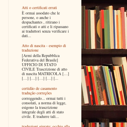
Atti o certificati errati
È ormai assodato che le
persone, o anche i
despachantes , ritirano i
certificati o atti e li ripassano
ai traduttori senza verificare i
dati...
Atto di nascita - esempio di
traduzione
[Armi della Repubblica
Federativa del Brasile]
UFFICIO DI STATO
CIVILE Trascrizione di atto
di nascita MATRICOLA […]
[…] […] […] […] [...
certidão de casamento
tradução correções
correggendo... ormai tutti i
consolati, a norma di legge,
esigono la trascrizione
integrale degli atti di stato
civile. E tradurre tali...
traduzioni giurate: occhio alla