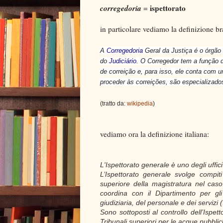
corregedoria
ispettorato
=
in particolare vediamo la definizione br
A
Corregedoria
Geral da Justiça é o órgão 
do
Judiciário
. O Corregedor tem a função d
de correição e, para isso, ele conta com 
proceder às correições, são especializado
(tratto da:
wikipedia
)
vediamo ora la definizione italiana:
L'Ispettorato generale è uno degli uffici 
L’Ispettorato generale svolge compiti 
superiore della magistratura nel caso q
coordina con il Dipartimento per gli 
giudiziaria, del personale e dei servizi (.
Sono sottoposti al controllo dell’Ispettor
Tribunali superiori per le acque pubblich