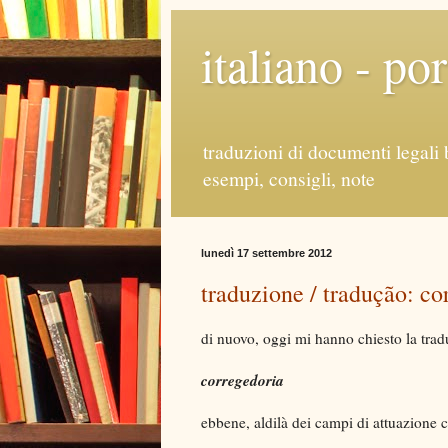
italiano - po
traduzioni di documenti legali 
esempi, consigli, note
lunedì 17 settembre 2012
traduzione / tradução: co
di nuovo, oggi mi hanno chiesto la tradu
corregedoria
ebbene, aldilà dei campi di attuazione 