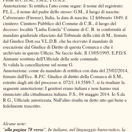
Annotazione: Si rettifica l'atto come segue: il nome del registrato:
P.L.L., il nome del padre dello stesso: G.M., il luogo di nascita:
Calvenzano (Firenze), Italia, la data di nascita: 12 febbrario 1849, il
cimitero: Cimitero Pubblico del Comune di C.B., il luogo del
decesso: località "Linha Estrela" Comune di C. B. in conformità al
mandato giudiziale rilasciato dal Tribunale della città di M., firmato
dal Giudice Dott.ssa V.L.D.B. che ha ricevuto il mandato di
esecuzione dal Giudice di Diritto di questa Comarca e che è
archiviato in questo Ufficio. Ne faccio fede. Il 13/05/1995. E.P.D.S.
Aiutante sostituta dell'Ufficiale della sede comunale.
Si valida la cancellazione sul nome G.
Annotazione: come da mandato di rettifica con data del 25/02/2014,
firmato dall'Ecc. R.P.C. Giudice di diritto della Comarca di S.M.,
estratto dagli atti del processo n. 072/1.14.5589-7, si fa risultare la
seguente annotazione: I genitori erano italiani e non hanno mai
rinunciato alla cittadinanza italiana. F.S., 04 maggio 2014. Io S.da
R.G., Ufficiale autorizzata. Null'altro risulta su detto atto qui bene e
fedelmente trascritto.
Alcune note:
"
alla pagina 78 verso
". In italiano, nel linguaggio burocratico, la