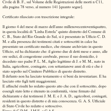
Civile di B. F., sul Volume delle Registrazioni delle morti n C11,
alla pagina 78 verso, al numero 141 [quanto segue].
Certificato rilasciato con trascrizione integrale:
Il giorno 4 del mese di marzo dell'anno millenovecentoventiquattro,
in questa località di "Linha Estrela" quinto distretto del Comune di
C. B., Stato del Rio Grande do Sul, si è presentato in Ufficio C. D.
M. e alla presenza dei testimoni citati e sottoscritti in calce ha
presentato un certificato medico, che rimane archiviato in questo
Ufficio, ed ha dichiarato che: il giorno due di detti mese e anno, alle
ore sedici, di congestione cerebrale, presso il suo domicilio, è
deceduto suo padre P. L. M., figlio legittimo di J. e M. M., nato in
Italia, agricoltore, coniugato, con settantanove anni di età e che è
stato sepolto nel Cimitero Pubblico di questo distretto.
Il defunto non ha lasciato testamento e sì beni da inventariare. E ha
lasciato otto figli tutti maggiorenni.
E affinché risulti ho redatto questo atto che con il sottoscritto, dopo
essergli stato letto e ritenuto in conformità, viene firmato dal
dichiarante e dai testimoni J. M. E. e J. A. D., agricoltori, coniugati,
residenti in questo distretto e di mia conoscenza. G. A. S. Ufficiale
di Stato Civile ho redatto e sottoscrivo.
Firme di C.D.M., J.M.E. e G.A.S.