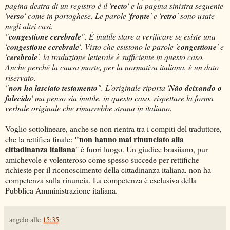
pagina destra di un registro è il '
recto
' e la pagina sinistra seguente
'
verso
' come in portoghese. Le parole '
fronte
' e '
retro
' sono usate
negli altri casi.
"
congestione cerebrale
". È inutile stare a verificare se esiste una
'
congestione cerebrale
'. Visto che esistono le parole '
congestione
' e
'
cerebrale
', la traduzione letterale è sufficiente in questo caso.
Anche perché la causa morte, per la normativa italiana, è un dato
riservato.
"
non ha lasciato testamento
". L'originale riporta '
Não deixando o
falecido
' ma penso sia inutile, in questo caso, rispettare la forma
verbale originale che rimarrebbe strana in italiano.
Voglio sottolineare, anche se non rientra tra i compiti del traduttore,
"non hanno mai rinunciato alla
che la rettifica finale:
cittadinanza italiana
" è fuori luogo. Un giudice brasiiano, pur
amichevole e volenteroso come spesso succede per rettifiche
richieste per il riconoscimento della cittadinanza italiana, non ha
competenza sulla rinuncia. La competenza è esclusiva della
Pubblica Amministrazione italiana.
angelo
alle
15:35