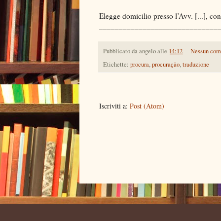
Elegge domicilio presso l’Avv. [...], con st
______________________________
Pubblicato da
angelo
alle
14:12
Nessun co
Etichette:
procura
,
procuração
,
traduzione
Iscriviti a:
Post (Atom)