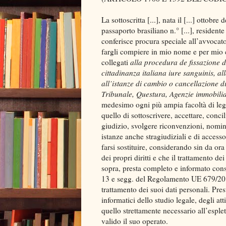
La sottoscritta [...], nata il [...] ottobre 
passaporto brasiliano n.° [...], residente i
conferisce procura speciale all’avvocato [..
fargli compiere in mio nome e per mio c
collegati
alla procedura de fissazione d
cittadinanza italiana iure sanguinis, al
all’istanze di cambio o cancellazione di 
Tribunale, Questura, Agenzie immobilia
medesimo ogni più ampia facoltà di legg
quello di sottoscrivere, accettare, conci
giudizio, svolgere riconvenzioni, nominar
istanze anche stragiudiziali e di accesso 
farsi sostituire, considerando sin da or
dei propri diritti e che il trattamento 
sopra, presta completo e informato cons
13 e segg. del Regolamento UE 679/2016
trattamento dei suoi dati personali. Pre
informatici dello studio legale, degli a
quello strettamente necessario all’espl
valido il suo operato.