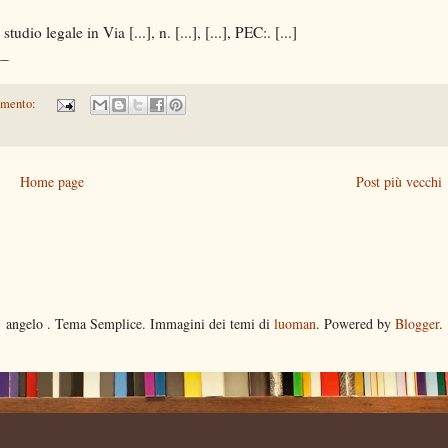
udio legale in Via [...], n. [...], [...], PEC:. [...]
__
mmento:
Home page
Post più vecchi
angelo . Tema Semplice. Immagini dei temi di
luoman
. Powered by
Blogger
.