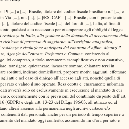
del 19 [...] a [...], Brasile, titolare del codice fiscale brasiliano n.° [...] e
n Via [...], no. [...], [...]/RS, CAP – [...], Brasile , con il presente atto,
.], titolare del codice fiscale [...], del foro di [...], Italia, al fine di
onto qualsiasi atto necessario per ottemperare agli obblighi di legge
i residenza in Italia, alla gestione della domanda di accertamento della
la richiesta di permesso di soggiorno, all’iscrizione anagrafica,
residenza e risoluzione anticipata del contratto d’affitto, dinanzi il
re, Agenzia dell’entrate, Prefettura o Comune,
conferendo al
e, ivi compreso, a titolo meramente esemplificativo e non esaustivo,
liare, transigere, quietanzare, incassare somme, chiamare terzi in
e sostituti, indicare domiciliatari, proporre motivi aggiunti, effettuare
agli atti e nel caso di diniego all’accesso agli atti, nonché quella di
a per rato e valido il suo operato. Resa edotta e, chiaramente informata
dei dati avverrà solo ed esclusivamente in esecuzione al mandato di cui
enso, coerentemente con le previsioni del combinato disposto dell’art.
 (GDPR) e degli artt. 13-23 del D.Lgs 196/03, all’utilizzo ed al
stano altresì assenso alla permanenza negli archivi cartacei e/o
tti contenenti dati personali, anche per un periodo di tempo superiore a
etamento del mandato oggi conferito, assumendo fin d’ora per rato e