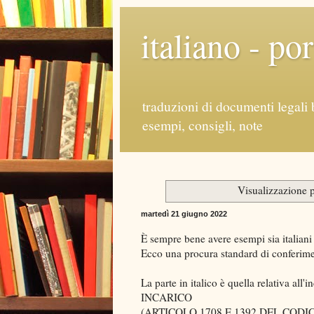
italiano - po
traduzioni di documenti legali 
esempi, consigli, note
Visualizzazione p
martedì 21 giugno 2022
È sempre bene avere esempi sia italiani 
Ecco una procura standard di conferime
La parte in italico è quella relati
INCARICO
(ARTICOLO 1708 E 1392 DEL CODIC