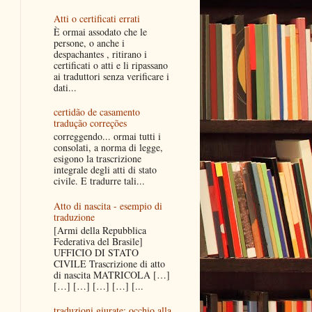
Atti o certificati errati
È ormai assodato che le
persone, o anche i
despachantes , ritirano i
certificati o atti e li ripassano
ai traduttori senza verificare i
dati...
certidão de casamento
tradução correções
correggendo... ormai tutti i
consolati, a norma di legge,
esigono la trascrizione
integrale degli atti di stato
civile. E tradurre tali...
Atto di nascita - esempio di
traduzione
[Armi della Repubblica
Federativa del Brasile]
UFFICIO DI STATO
CIVILE Trascrizione di atto
di nascita MATRICOLA […]
[…] […] […] […] [...
traduzioni giurate: occhio alla