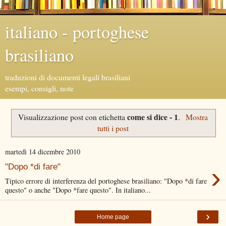
italiano - portoghese
brasiliano
traduzioni di documenti legali brasiliani
esempi, consigli, note
come si dice - 1
Visualizzazione post con etichetta
.
Mostra
tutti i post
martedì 14 dicembre 2010
›
"Dopo *di fare"
Tipico errore di interferenza del portoghese brasiliano: "Dopo *di fare
questo" o anche "Dopo *fare questo". In italiano...
›
Home page