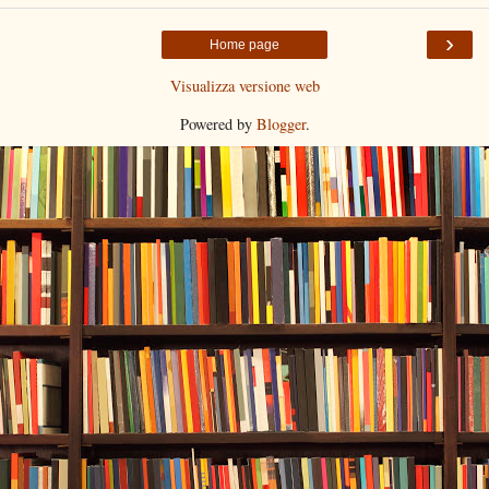
›
Home page
Visualizza versione web
Powered by
Blogger
.