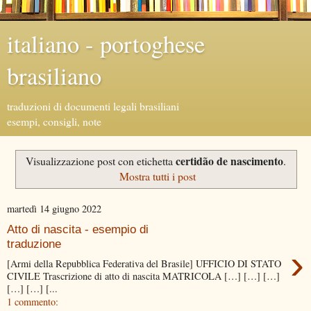
italiano - portoghese
brasiliano
traduzioni di documenti legali brasiliani
esempi, consigli, note
certidão de nascimento
Visualizzazione post con etichetta
.
Mostra tutti i post
martedì 14 giugno 2022
Atto di nascita - esempio di
traduzione
›
[Armi della Repubblica Federativa del Brasile] UFFICIO DI STATO
CIVILE Trascrizione di atto di nascita MATRICOLA […] […] […]
[…] […] [...
1 commento: